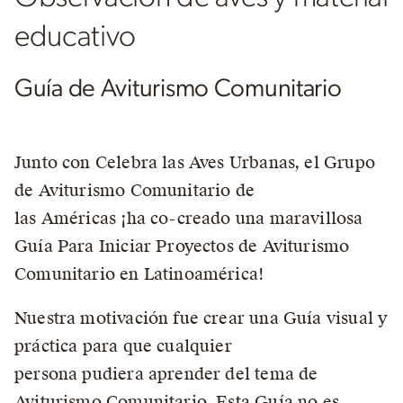
educativo
Guía de Aviturismo Comunitario
O
i
Junto con Celebra las Aves Urbanas, el Grupo
de Aviturismo Comunitario de
N
las Américas ¡ha co-creado una maravillosa
e
Guía Para Iniciar Proyectos de Aviturismo
p
Comunitario en Latinoamérica!
c
Nuestra motivación fue crear una Guía visual y
E
práctica para que cualquier
V
persona pudiera aprender del tema de
P
Aviturismo Comunitario. Esta Guía no es