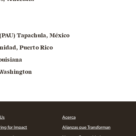
(PAU) Tapachula, México
nidad, Puerto Rico
ouisiana
 Washington
 Us
Acerca
ring for Impact
Alianzas que Transforman