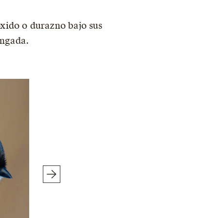
 óxido o durazno bajo sus
ingada.
Adult
© Allan Bigras / Macaulay Library