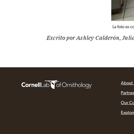
La foto es c
Escrito por Ashley Calderón, Jul
About
Partne
Our C
Explor