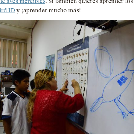
e aves increíbles
. Si también quieres aprender los
ird ID
y ¡aprender mucho más!