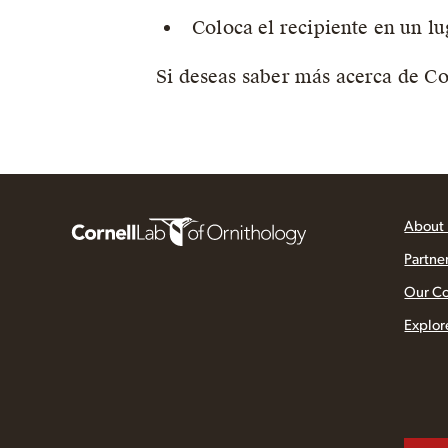
Coloca el recipiente en un lu
Si deseas saber más acerca de Co
About
Partne
Our C
Explor