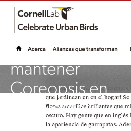
¿Cómo plantar y
Acerca
Alianzas que transforman
mantener
¿Buscas una planta bella, tolera
Coreopsis en
capacidad de crecer en distintos 
que jardinean en en el hogar! Se
recipientes?
flores amarillas brillantes que m
oscuro. Hay gente que en inglés l
la apariencia de garrapatas. Ade