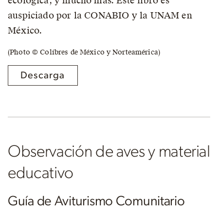
ecológica, y mucho más. Este libro es
auspiciado por la CONABIO y la UNAM en
México.
(Photo © Colíbres de México y Norteamérica)
Descarga
Observación de aves y material
educativo
Guía de Aviturismo Comunitario
O