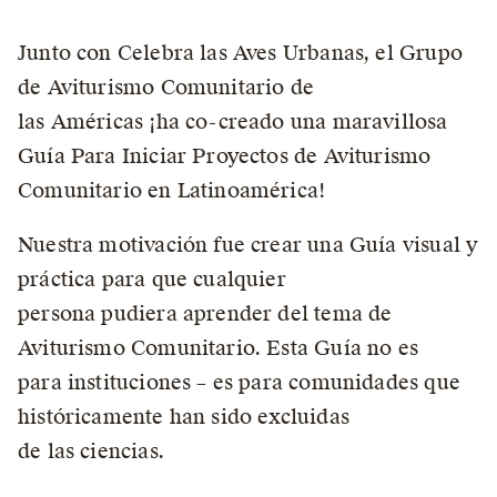
i
Junto con Celebra las Aves Urbanas, el Grupo
de Aviturismo Comunitario de
N
las Américas ¡ha co-creado una maravillosa
e
Guía Para Iniciar Proyectos de Aviturismo
p
Comunitario en Latinoamérica!
c
Nuestra motivación fue crear una Guía visual y
E
práctica para que cualquier
V
persona pudiera aprender del tema de
P
Aviturismo Comunitario. Esta Guía no es
g
para instituciones – es para comunidades que
históricamente han sido excluidas
de las ciencias.