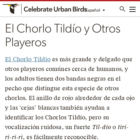
Español
Me
El Chorlo Tildío y Otros
Playeros
El Chorlo Tildío
es más grande y delgado que
otros playeros comúnes cerca de humanos, y
los adultos tienen dos bandas negras en el
pecho que distingue esta especie de otros
chorlos. El anillo de rojo alrededor de cada ojo
y las ‘cejas’ blancas también ayudan a
identificar los Chorlos Tildío, pero su
vocalización ruidosa, un fuerte
Til-dío
o
tirí-
ri-ri-ri
, es fácilmente reconocible.