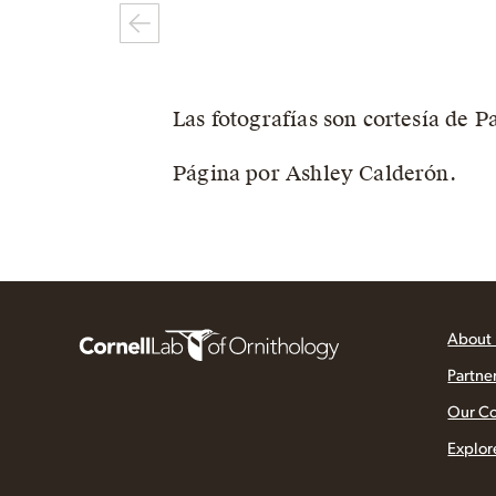
Las fotografías son cortesía de P
Página por Ashley Calderón.
About
Partne
Our C
Explor