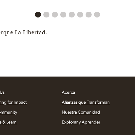
arque La Libertad.
 Us
Acerca
ring for Impact
Alianzas que Transforman
ommunity
Nuestra Comunidad
e & Learn
Explorar y Aprender