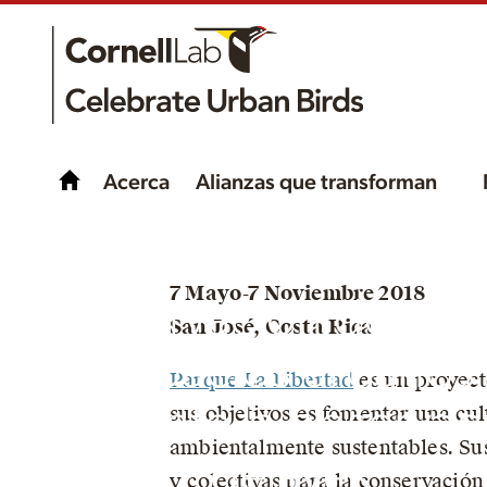
Acerca
Alianzas que transforman
Promoviendo la
7 Mayo-7 Noviembre 2018
conservación desde 
San José, Costa Rica
espacios urbanos
Parque La Libertad
es un proyect
mediante la observac
sus objetivos es fomentar una cul
ambientalmente sustentables. Sus
de aves
y colectivas para la conservació