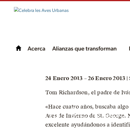
Acerca
Alianzas que transforman
Observación de Aves
24 Enero 2013 – 26 Enero 2013 |
Familia Desde la
Tom Richardson, el padre de Ivá
Perspectiva de un Ni
«Hace cuatro años, buscaba algo 
por Ivan Richardso
Aves de Invierno de St. George. 
excelente ayudándonos a identific