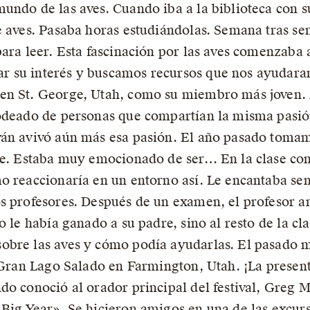
undo de las aves. Cuando iba a la biblioteca con 
e aves. Pasaba horas estudiándolas. Semana tras sem
ara leer. Esta fascinación por las aves comenzaba 
su interés y buscamos recursos que nos ayudaran. 
en St. George, Utah, como su miembro más joven. 
rodeado de personas que compartían la misma pasi
ván avivó aún más esa pasión. El año pasado tomam
ge. Estaba muy emocionado de ser… En la clase con 
o reaccionaría en un entorno así. Le encantaba sen
os profesores. Después de un examen, el profesor 
o le había ganado a su padre, sino al resto de la c
obre las aves y cómo podía ayudarlas. El pasado ma
l Gran Lago Salado en Farmington, Utah. ¡La present
o conoció al orador principal del festival, Greg M
Big Year». Se hicieron amigos en una de las excursi