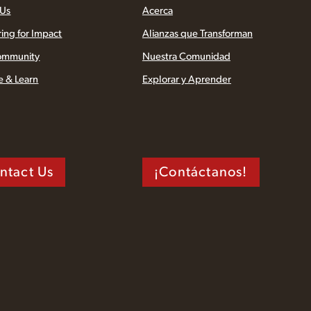
 Us
Acerca
ring for Impact
Alianzas que Transforman
ommunity
Nuestra Comunidad
e & Learn
Explorar y Aprender
ntact Us
¡Contáctanos!