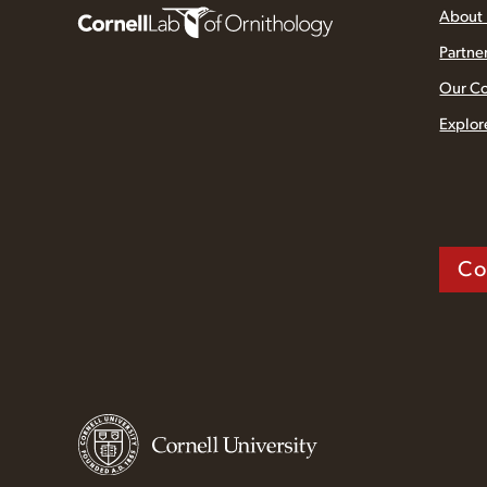
About
Partne
Our C
Explor
Co