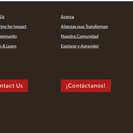
 Us
Acerca
ring for Impact
Alianzas que Transforman
ommunity
Nuestra Comunidad
e & Learn
Explorar y Aprender
ntact Us
¡Contáctanos!