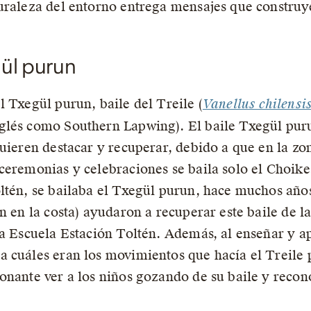
turaleza del entorno entrega mensajes que constru
gül purun
 Txegül purun, baile del Treile (
Vanellus chilensis
glés como Southern Lapwing). El baile Txegül puru
quieren destacar y recuperar, debido a que en la 
ceremonias y celebraciones se baila solo el Choike
ltén, se bailaba el Txegül purun, hace muchos años.
én en la costa) ayudaron a recuperar este baile de 
a Escuela Estación Toltén. Además, al enseñar y ap
 cuáles eran los movimientos que hacía el Treile p
onante ver a los niños gozando de su baile y reco