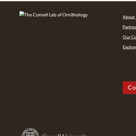
About
Partne
Our C
Explor
Co