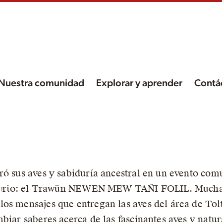
Nuestra comunidad
Explorar y aprender
Contá
ión
ró sus aves y sabiduría ancestral en un evento comu
!
rritorio: el Trawün NEWEN MEW TAÑI FOLIL. Mucha
os mensajes que entregan las aves del área de Tolt
biar saberes acerca de las fascinantes aves y natur