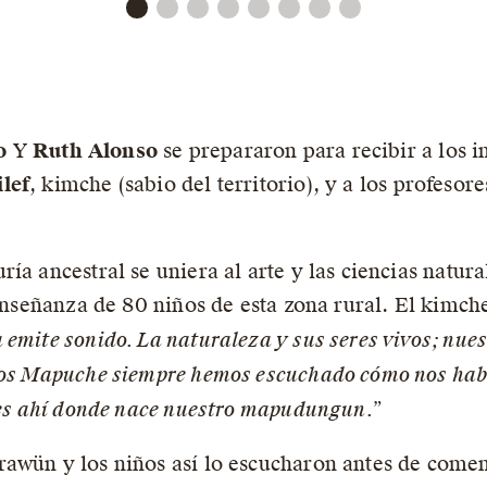
o
Y
Ruth Alonso
se prepararon para recibir a los i
lef
, kimche (sabio del territorio), y a los profesor
ía ancestral se uniera al arte y las ciencias natur
 enseñanza de 80 niños de esta zona rural. El kimc
 emite sonido. La naturaleza y sus seres vivos; nue
los Mapuche siempre hemos escuchado cómo nos habl
y es ahí donde nace nuestro mapudungun.
”
awün y los niños así lo escucharon antes de comen