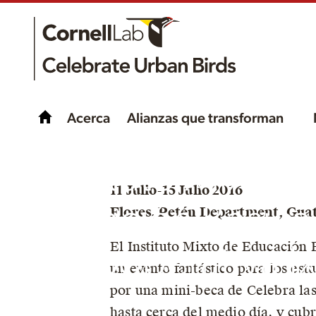
Acerca
Alianzas que transforman
Instituto Mixto 
11 Julio-15 Julio 2016
Educación Básica
Flores, Petén Department, Gua
El Instituto Mixto de Educación 
la Cooperativa Ix
un evento fantástico para los est
por una mini-beca de Celebra la
hasta cerca del medio día, y cubrí