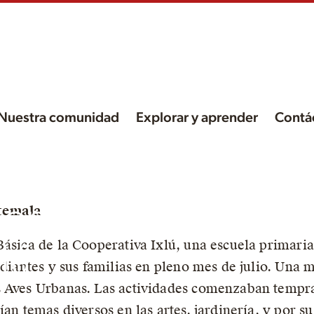
Nuestra comunidad
Explorar y aprender
Contá
de
 en
temala
Básica de la Cooperativa Ixlú, una escuela primari
lú
udiantes y sus familias en pleno mes de julio. Una 
s Aves Urbanas. Las actividades comenzaban tempra
an temas diversos en las artes, jardinería, y por su