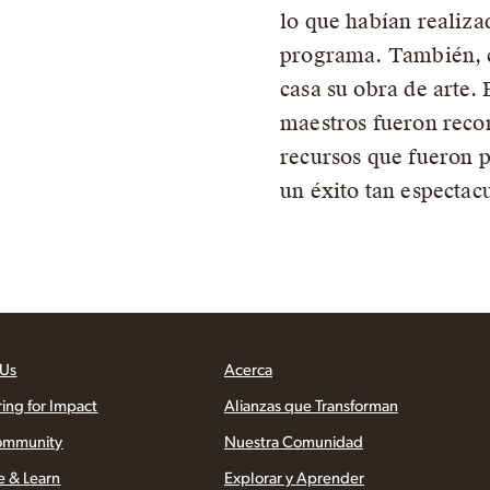
lo que habían realiza
programa. También, c
casa su obra de arte. 
maestros fueron recon
recursos que fueron p
un éxito tan espectacu
 Us
Acerca
ring for Impact
Alianzas que Transforman
ommunity
Nuestra Comunidad
e & Learn
Explorar y Aprender