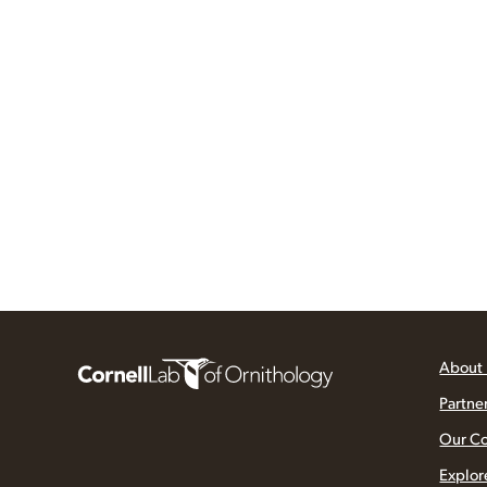
About
Partne
Our C
Explor