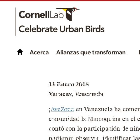
Acerca
Alianzas que transforman
¡Celebrando la
13 Enero 2018
Aves Urbanas c
Yaracuy, Venezuela
¡
AveZona
en Venezuela ha comenz
AveZona en
comunidad la Marroquina en el e
contó con la participación de niñ
Venezuela!
pudieron observar, identificar la