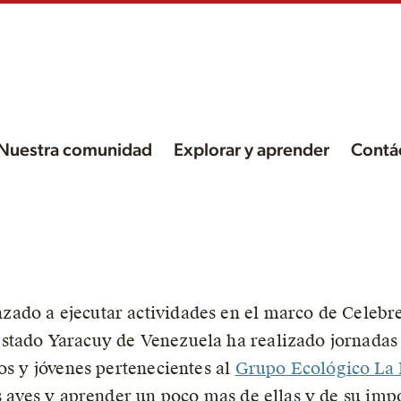
Nuestra comunidad
Explorar y aprender
Contá
s
on
ado a ejecutar actividades en el marco de Celebr
stado Yaracuy de Venezuela ha realizado jornadas
os y jóvenes pertenecientes al
Grupo Ecológico La
s aves y aprender un poco mas de ellas y de su imp