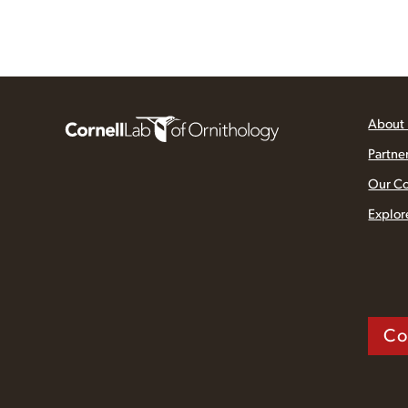
About
Partne
Our C
Explor
Co