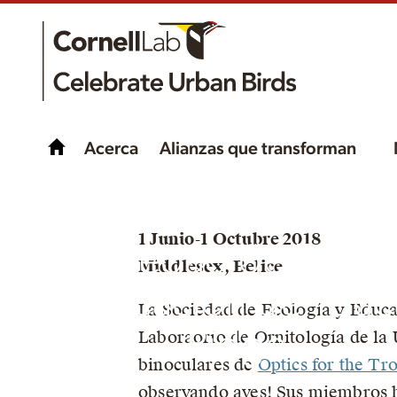
Acerca
Alianzas que transforman
Celebrando las aves 
1 Junio-1 Octubre 2018
la Sociedad de Ecolo
Middlesex, Belice
y Educación de Tou
La Sociedad de Ecología y Educ
Ridge
Laboraorio de Ornitología de la 
binoculares de
Optics for the Tro
observando aves! Sus miembros h