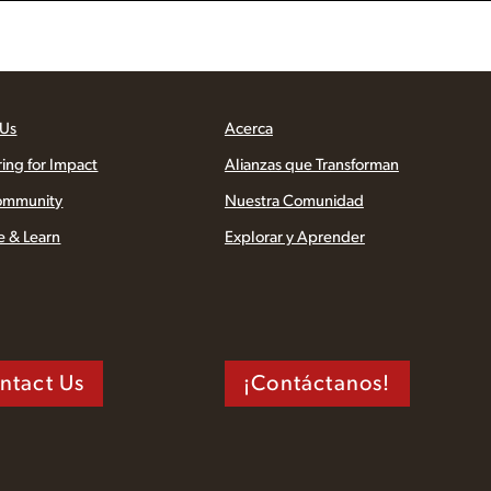
 Us
Acerca
ring for Impact
Alianzas que Transforman
ommunity
Nuestra Comunidad
e & Learn
Explorar y Aprender
ntact Us
¡Contáctanos!