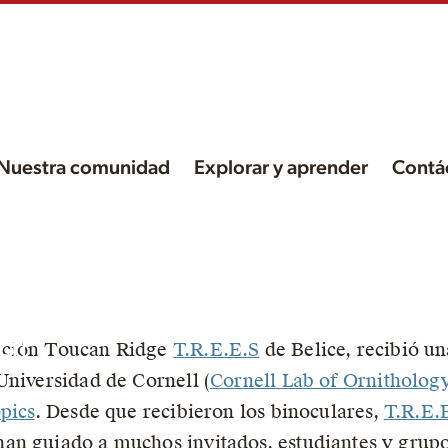
Nuestra comunidad
Explorar y aprender
Contá
con
gía
can
ación Toucan Ridge
T.R.E.E.S
de Belice, recibió un
Universidad de Cornell (
Cornell Lab of Ornitholog
pics
. Desde que recibieron los binoculares,
T.R.E.
an guiado a muchos invitados, estudiantes y grupo