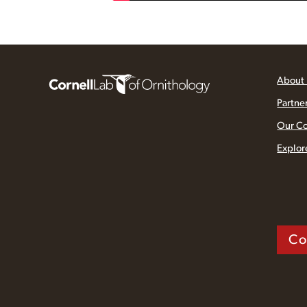
About
Partne
Our C
Explor
Co