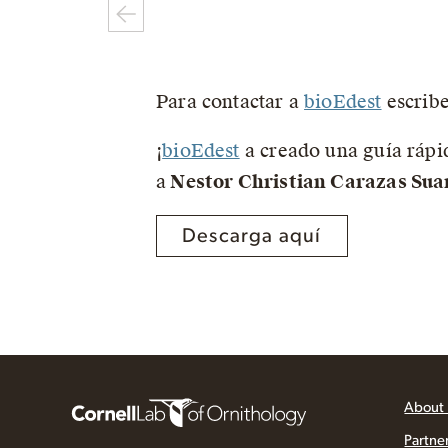
Para contactar a
bioEdest
escrib
¡
bioEdest
a creado una guía rápid
a
Nestor Christian Carazas Sua
Descarga aquí
About
Partne