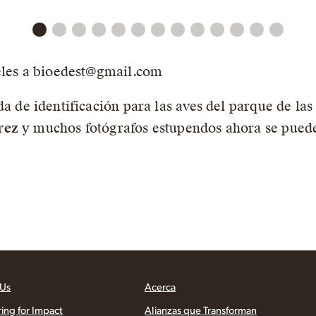
eles a bioedest@gmail.com
a de identificación para las aves del parque de la
rez
y muchos fotógrafos estupendos ahora se puede i
 Us
Acerca
ring for Impact
Alianzas que Transforman