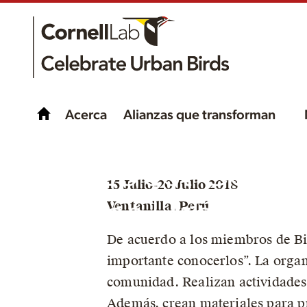
Acerca
Alianzas que transforman
¡bioEdest Celeb
15 Julio-20 Julio 2018
Aves Urbanas!
Ventanilla, Perú
De acuerdo a los miembros de Bi
importante conocerlos”. La orga
comunidad. Realizan actividades e
Además, crean materiales para pr