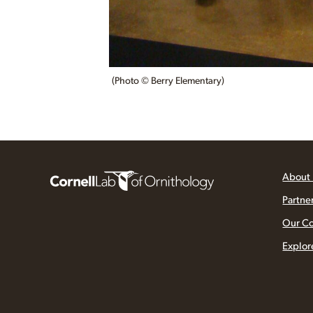
(Photo © Berry Elementary)
About
Partne
Our C
Explor