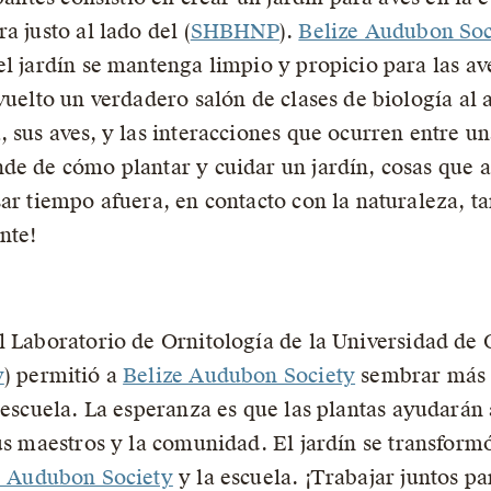
a justo al lado del (
SHBHNP
).
Belize Audubon Soc
l jardín se mantenga limpio y propicio para las ave
vuelto un verdadero salón de clases de biología al a
, sus aves, y las interacciones que ocurren entre u
de de cómo plantar y cuidar un jardín, cosas que a
sar tiempo afuera, en contacto con la naturaleza, t
nte!
l Laboratorio de Ornitología de la Universidad de C
y
) permitió a
Belize Audubon Society
sembrar más á
a escuela. La esperanza es que las plantas ayudarán
sus maestros y la comunidad. El jardín se transfor
e Audubon Society
y la escuela. ¡Trabajar juntos pa