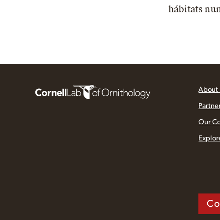
hábitats nu
About
Partne
Our C
Explor
Co