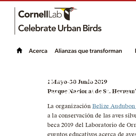
Acerca
Alianzas que transforman
¡Ayudando a la
1 Mayo-30 Junio 2019
aves de Belice
Parque Nacional de St. Herman’s
La organización
Belize Audubon
a la conservación de las aves sil
beca 2019 del Laboratorio de Orn
eventos educativos acerca de av