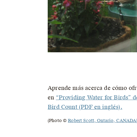
Aprende más acerca de cómo ofre
en
“Providing Water for Birds” 
Bird Count (PDF en inglés).
(Photo ©
Robert Scott, Ontario, CANADA