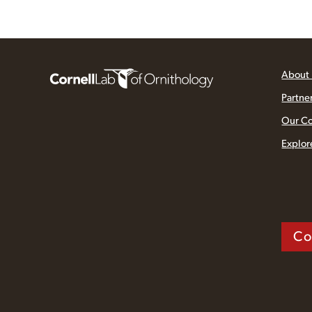
About
Partne
Our C
Explor
Co