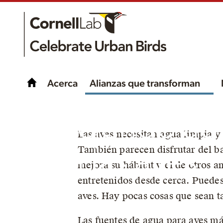
Acerca
Alianzas que transforman
Ofreciendo ag
Las aves necesitan agua limpia y
También parecen disfrutar del ba
a las aves
mejora su hábitat y el de otros
entretenidos desde cerca. Puedes
aves. Hay pocas cosas que sean t
Las fuentes de agua para aves más