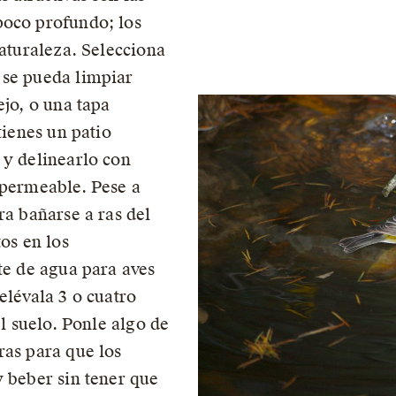
poco profundo; los
naturaleza. Selecciona
 se pueda limpiar
ejo, o una tapa
tienes un patio
 y delinearlo con
mpermeable. Pese a
ra bañarse a ras del
tos en los
te de agua para aves
elévala 3 o cuatro
el suelo. Ponle algo de
ras para que los
y beber sin tener que