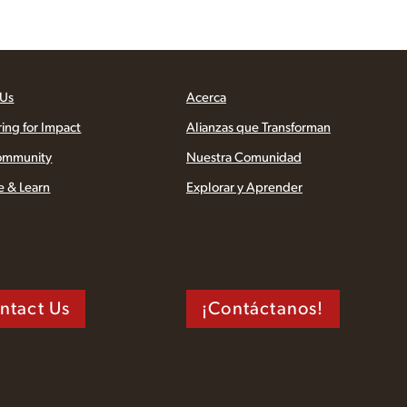
 Us
Acerca
ring for Impact
Alianzas que Transforman
ommunity
Nuestra Comunidad
e & Learn
Explorar y Aprender
ntact Us
¡Contáctanos!