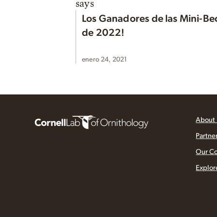
Los Ganadores de las Mini-Be
de 2022!
enero 24, 2021
About
Partne
Our C
Explor