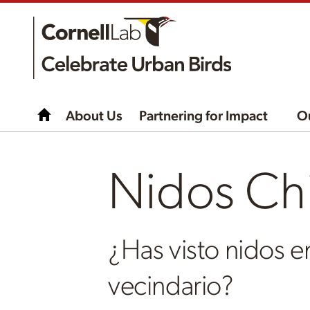
About Us
Partnering for Impact
O
Nidos Ch
¿Has visto nidos e
vecindario?