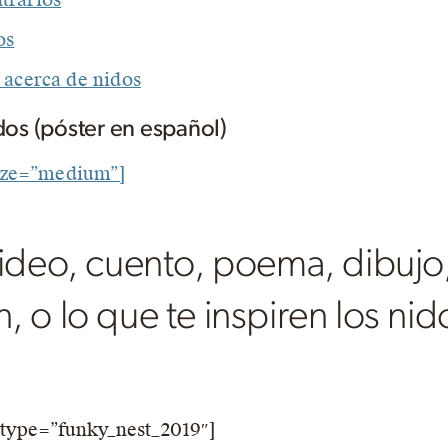
os
 acerca de nidos
os (póster en español)
ize=”medium”]
video, cuento, poema, dibujo,
, o lo que te inspiren los ni
type=”funky_nest_2019″]