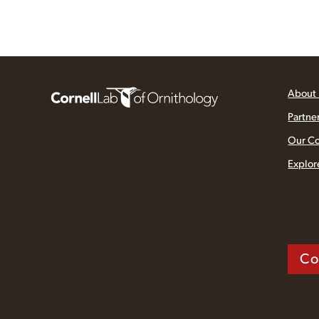
About
Partne
Our C
Explor
Co