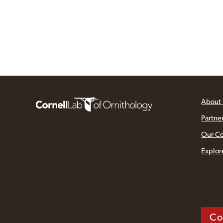
About
Partne
Our C
Explor
Co