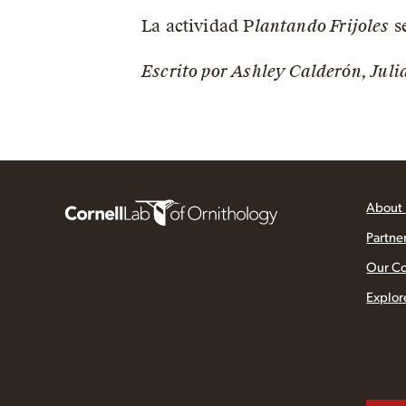
La actividad P
lantando Frijoles
se
Escrito por Ashley Calderón, Jul
About
Partne
Our C
Explor