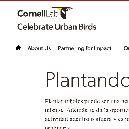
About Us
Partnering for Impact
O
Plantando 
Plantar frijoles puede ser una ac
mismo. Además, te da la oportuni
actividad adentro o afuera y es 
jardinería.