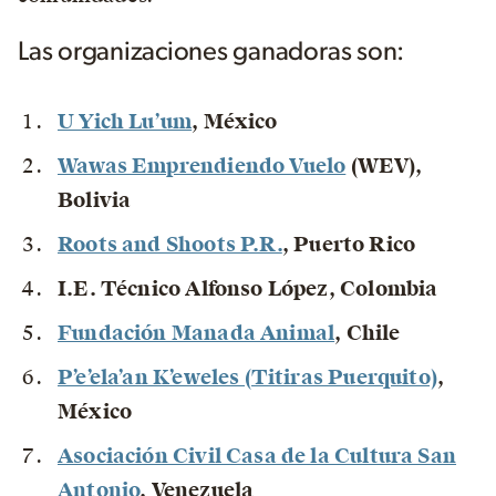
Las organizaciones ganadoras son:
U Yich Lu’um
, México
Wawas Emprendiendo Vuelo
(WEV)
,
Bolivia
Roots and Shoots P.R.
, Puerto Rico
I.E. Técnico Alfonso López
, Colombia
Fundación Manada Animal
, Chile
P’e’ela’an K’eweles (Titiras Puerquito)
,
México
Asociación Civil Casa de la Cultura San
Antonio
, Venezuela