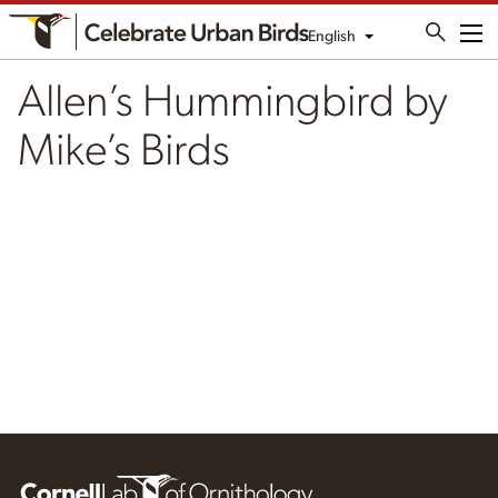
English
Me
Allen’s Hummingbird by
Mike’s Birds