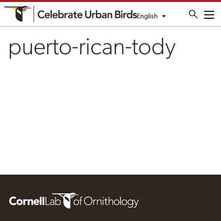
English
Me
puerto-rican-tody