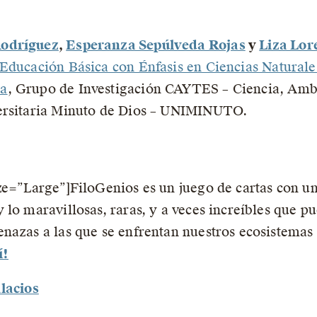
Rodríguez
,
Esperanza Sepúlveda Rojas
y
Liza Lor
 Educación Básica con Énfasis en Ciencias Natural
ia
, Grupo de Investigación CAYTES – Ciencia, Amb
versitaria Minuto de Dios – UNIMINUTO.
ze=”Large”]FiloGenios es un juego de cartas con u
lo maravillosas, raras, y a veces increíbles que p
enazas a las que se enfrentan nuestros ecosistema
í!
lacios