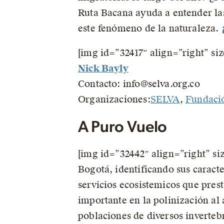
Ruta Bacana ayuda a entender las
este fenómeno de la naturaleza.
[img id=”32417″ align=”right” si
Nick Bayly
Contacto: info@selva.org.co
Organizaciones:
SELVA
,
Fundaci
A Puro Vuelo
[img id=”32442″ align=”right” si
Bogotá, identificando sus caracte
servicios ecosistemicos que prest
importante en la polinización al 
poblaciones de diversos inverteb