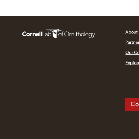
About
Partne
Our C
Explor
Co