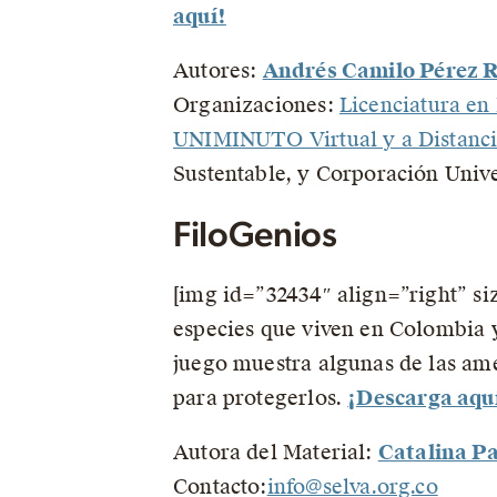
aquí!
Autores:
Andrés Camilo Pérez 
Organizaciones:
Licenciatura en
UNIMINUTO Virtual y a Distanc
Sustentable, y Corporación Uni
FiloGenios
[img id=”32434″ align=”right” si
especies que viven en Colombia y 
juego muestra algunas de las am
para protegerlos.
¡Descarga aqu
Autora del Material:
Catalina Pa
Contacto:
info@selva.org.co