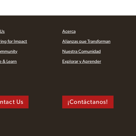
 Us
Acerca
ring for Impact
Alianzas que Transforman
ommunity
Nuestra Comunidad
e & Learn
Explorar y Aprender
ntact Us
¡Contáctanos!