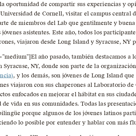
la oportunidad de compartir sus experiencias y opi
Universidad de Cornell, visitar el campus central d
parte de miembros del Lab que gentilmente y buena
jóvenes asistentes. Este año, todos los participant
rones, viajaron desde Long Island y Syracuse, NY p
e=”medium”]El año pasado, también destacamos a lo
 en Syracuse, NY, donde son parte de la organizació
ncia)
, y los demás, son jóvenes de Long Island que
enes viajaron con sus chaperones al Laboratorio de
tos enfocados en mejorar el hábitat en sus ciudades
d de vida en sus comunidades. Todas las presentaci
bilingüe porque algunos de los jóvenes latinos part
iendo lo posible por entender y hablar con más flu