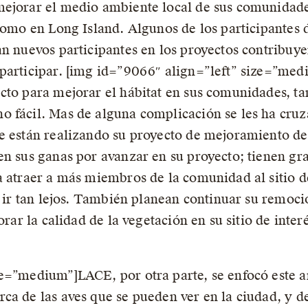
ejorar el medio ambiente local de sus comunidades
 como en Long Island. Algunos de los participantes 
an nuevos participantes en los proyectos contribu
 participar. [img id=”9066″ align=”left” size=”med
to para mejorar el hábitat en sus comunidades, tan
o fácil. Mas de alguna complicación se les ha cru
e están realizando su proyecto de mejoramiento de h
en sus ganas por avanzar en su proyecto; tienen gr
a atraer a más miembros de la comunidad al sitio d
e ir tan lejos. También planean continuar su remoci
orar la calidad de la vegetación en su sitio de inte
e=”medium”]LACE, por otra parte, se enfocó este a
ca de las aves que se pueden ver en la ciudad, y 