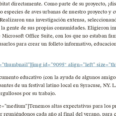
ábitat directamente. Como parte de su proyecto, ¡d
o especies de aves urbanas de nuestro proyecto y 
 Realizaron una investigación extensa, selecciona
 la gente de sus propias comunidades. Eligieron imá
Microsoft Office Suite, con los que no estaban fam
sarlos para crear un folleto informativo, educacion
e=”thumbnail”]
[img id=”9095″ align=”left” size=”t
umento educativo (con la ayuda de algunos amigos,
pantes de un festival latino local en Syracuse, NY. 
gullosos por su trabajo.
e=”medium”]Tenemos altas expectativas para los pr
 reuniéndonos cada año al final del verano, para 