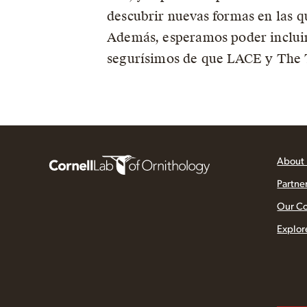
descubrir nuevas formas en las q
Además, esperamos poder incluir
segurísimos de que LACE y The T
About
Partne
Our C
Explor