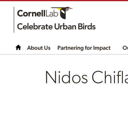
About Us
Partnering for Impact
O
Nidos Chif