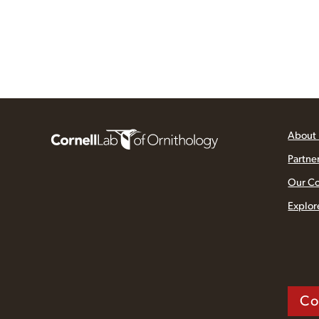
About
Partne
Our C
Explor
Co