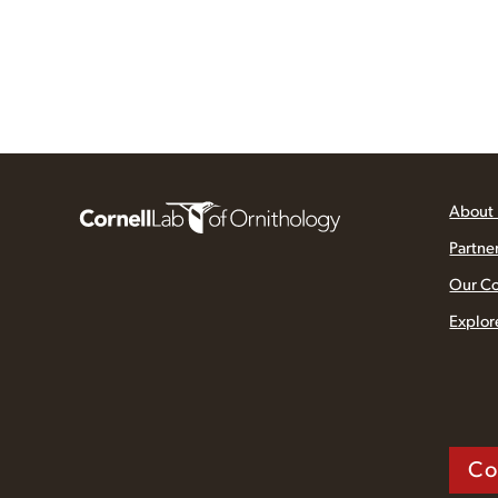
About
Partne
Our C
Explor
Co