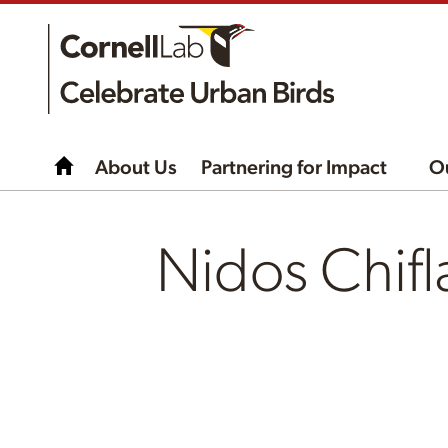
About Us
Partnering for Impact
O
Nidos Chif