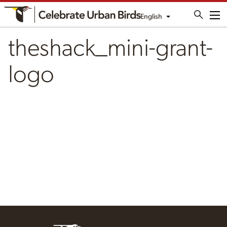
English
Me
theshack_mini-grant-
logo