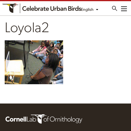
English
Me
Loyola2