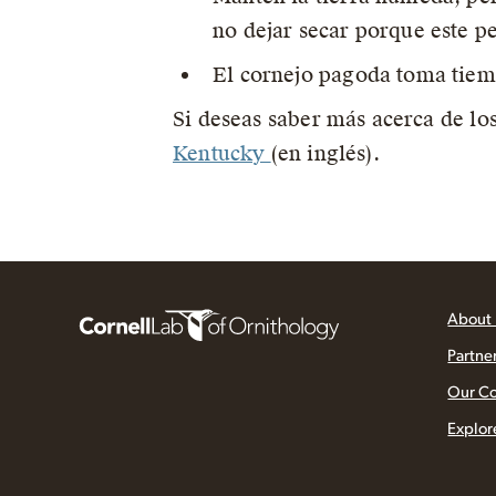
no dejar secar porque este p
El cornejo pagoda toma tiemp
Si deseas saber más acerca de lo
Kentucky
(en inglés).
About
Partne
Our C
Explor