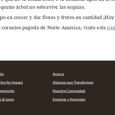
equeño árbol no sobrevive las sequías.
o en crecer y dar flores y frutos en cantidad ¡Hay
s cornejos pagoda de Norte América, visita esta
pág
 Us
Acerca
ring for Impact
Alianzas que Transforman
ommunity
Nuestra Comunidad
e & Learn
Explorar y Aprender