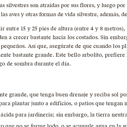
 silvestres son atraídas por sus flores, y luego por s
las aves y otras formas de vida silvestre, además, d
 entre 15 y 25 pies de altura (entre 4 y 8 metros),
n a crecer bastante hacia los costados. Sin embargo
pequeños. Así que, asegúrate de que cuando los pla
ente bastante grande. Este bello arbolito, prefiere
lgo de sombra durante el día.
ante grande, que tenga buen drenaje y reciba sol po
para plantar junto a edificios, o patios que tenga
 ácida para jardinería; sin embargo, la tierra neutr
o que no se forme lodo, o se acumule agua en la su