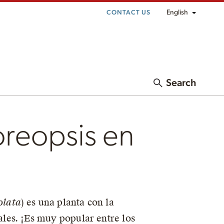
English
CONTACT US
Search
reopsis en
olata
) es una planta con la
tales. ¡Es muy popular entre los