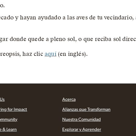
o.
ecado y hayan ayudado a las aves de tu vecindario, 
gar donde quede a pleno sol, o que reciba sol direc
reopsis, haz clic
aquí
(en inglés).
 Us
Acerca
ring for Impact
Alianzas que Transforman
ommunity
Nuestra Comunidad
e & Learn
Explorar y Aprender