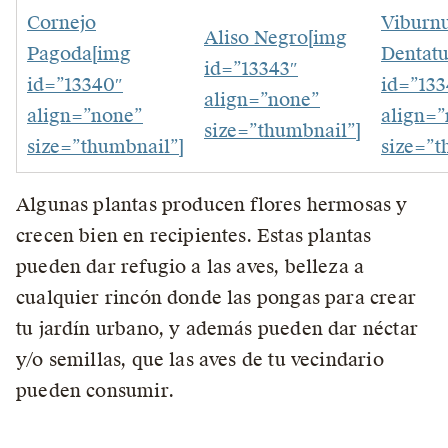
Cornejo
Viburn
Aliso Negro[img
Pagoda[img
Dentat
id=”13343″
id=”13340″
id=”133
align=”none”
align=”none”
align=
size=”thumbnail”]
size=”thumbnail”]
size=”t
Algunas plantas producen flores hermosas y
crecen bien en recipientes. Estas plantas
pueden dar refugio a las aves, belleza a
cualquier rincón donde las pongas para crear
tu jardín urbano, y además pueden dar néctar
y/o semillas, que las aves de tu vecindario
pueden consumir.