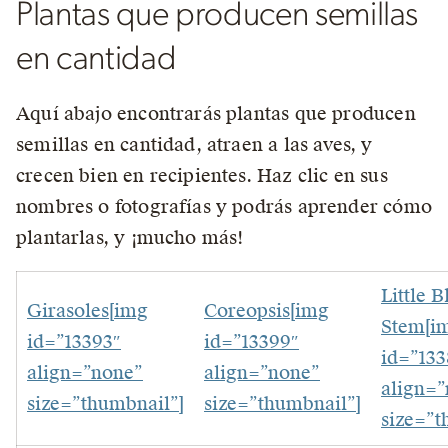
Plantas que producen semillas
en cantidad
Aquí abajo encontrarás plantas que producen
semillas en cantidad, atraen a las aves, y
crecen bien en recipientes. Haz clic en sus
nombres o fotografías y podrás aprender cómo
plantarlas, y ¡mucho más!
Little B
Girasoles[img
Coreopsis[img
Stem[i
id=”13393″
id=”13399″
id=”133
align=”none”
align=”none”
align=
size=”thumbnail”]
size=”thumbnail”]
size=”t