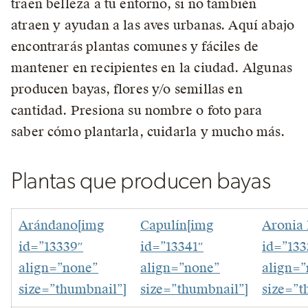
traen belleza a tu entorno, si no también
atraen y ayudan a las aves urbanas. Aquí abajo
encontrarás plantas comunes y fáciles de
mantener en recipientes en la ciudad. Algunas
producen bayas, flores y/o semillas en
cantidad. Presiona su nombre o foto para
saber cómo plantarla, cuidarla y mucho más.
Plantas que producen bayas
Arándano[img
Capulín[img
Aronia
id=”13339″
id=”13341″
id=”133
align=”none”
align=”none”
align=
size=”thumbnail”]
size=”thumbnail”]
size=”t