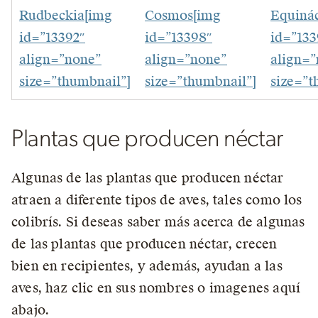
Rudbeckia[img
Cosmos[img
Equiná
id=”13392″
id=”13398″
id=”133
align=”none”
align=”none”
align=
size=”thumbnail”]
size=”thumbnail”]
size=”t
Plantas que producen néctar
Algunas de las plantas que producen néctar
atraen a diferente tipos de aves, tales como los
colibrís. Si deseas saber más acerca de algunas
de las plantas que producen néctar, crecen
bien en recipientes, y además, ayudan a las
aves, haz clic en sus nombres o imagenes aquí
abajo.