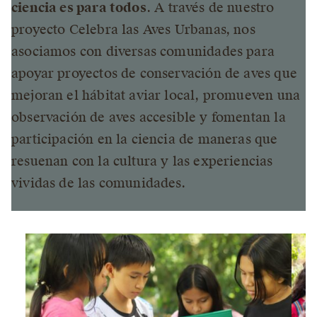
ciencia es para todos
. A través de nuestro
proyecto Celebra las Aves Urbanas, nos
asociamos con diversas comunidades para
apoyar proyectos de conservación de aves que
mejoran el hábitat aviar local, promueven una
observación de aves accesible y fomentan la
participación en la ciencia de maneras que
resuenan con la cultura y las experiencias
vividas de las comunidades.