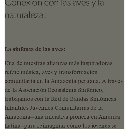
Conexión con las aves y la
naturaleza:
La sinfonía de las aves:
Una de nuestras alianzas más inspiradoras
reúne música, aves y transformación
comunitaria en la Amazonía peruana. A través
de la Asociación Ecosistema Sinfónico,
trabajamos con la Red de Bandas Sinfónicas
Infantiles Juveniles Comunitarias de la
Amazonía—una iniciativa pionera en América
Latina—para reimaginar cómo los jóvenes se