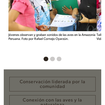
Jóvenes observan y graban sonidos de las aves en la Amazonía
Taller
Peruana. Foto por Rafael Cornejo Oyarzún.
Vida e
Conservación liderada por la
comunidad
Conexión con las aves y la
naturaleza